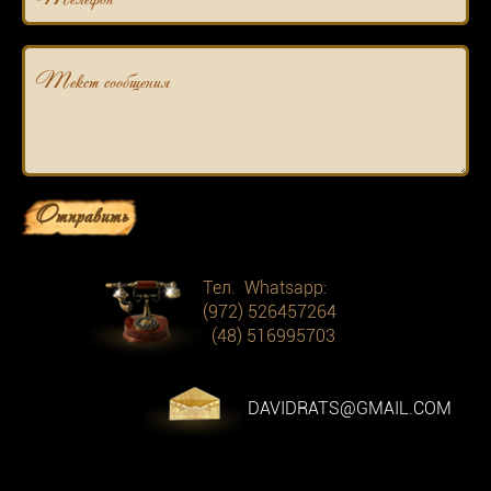
Текст сообщения
Отправить
Тел. Whatsapp:
(972) 526457264
(48) 516995703
DAVIDRATS@GMAIL.COM