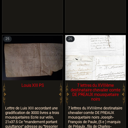
25
26
Louis XIII PS
7 lettres du XVIIIème
destinataire chevalier comte
DE PREAUX mousquetaire
noirs
Lettre de Luis XIII accordant une
7 lettres du XVIIIème destinataire
gradification de 3000 livres a trois
chevalier comte DE PREAUX
mousquetaires Ecrie sur velin,
mousquetaire noirs Joseph-
21x37.5 Ce "mandement portant
François de Paule, (5 e ) marquis
quiuttance" adresse au "tresorier
de Préaulx , fils de Charles-