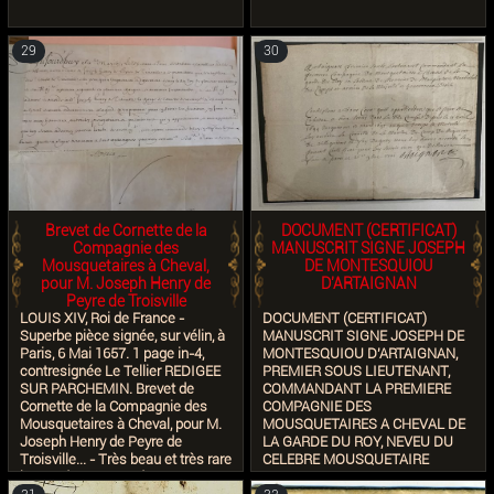
29
30
Brevet de Cornette de la
DOCUMENT (CERTIFICAT)
Compagnie des
MANUSCRIT SIGNE JOSEPH
Mousquetaires à Cheval,
DE MONTESQUIOU
pour M. Joseph Henry de
D'ARTAIGNAN
Peyre de Troisville
LOUIS XIV, Roi de France -
DOCUMENT (CERTIFICAT)
Superbe pièce signée, sur vélin, à
MANUSCRIT SIGNE JOSEPH DE
Paris, 6 Mai 1657. 1 page in-4,
MONTESQUIOU D'ARTAIGNAN,
contresignée Le Tellier REDIGEE
PREMIER SOUS LIEUTENANT,
SUR PARCHEMIN. Brevet de
COMMANDANT LA PREMIERE
Cornette de la Compagnie des
COMPAGNIE DES
Mousquetaires à Cheval, pour M.
MOUSQUETAIRES A CHEVAL DE
Joseph Henry de Peyre de
LA GARDE DU ROY, NEVEU DU
Troisville... - Très beau et très rare
CELEBRE MOUSQUETAIRE
brevet de Cornette des
IMMORTALISE PAR ALEXANDRE