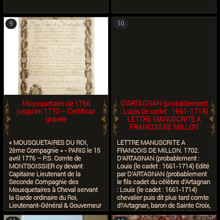
9
10
Mousquetaire de 1766
D'ARTAGNAN (probablement
jusqu’en 1770 – Certificat
: Louis (le cadet : 1661-1714)
gravée
LETTRE MANUSCRITE A
FRANCOIS DE MILLON
« MOUSQUETAIRES DU ROI,
LETTRE MANUSCRITE A
2ème Compagnie » - PARIS le 15
FRANCOIS DE MILLON. 1702.
avril 1776 – P.S. Comte de
D'ARTAGNAN (probablement :
MONTBOISSIER cy devant
Louis (le cadet : 1661-1714) Edité
Capitaine Lieutenant de la
par D'ARTAGNAN (probablement
Seconde Compagnie des
le fils cadet du célèbre d'Artagnan
Mousquetaires à Cheval servant
: Louis (le cadet : 1661-1714)
la Garde ordinaire du Roi,
chevalier puis dit plus tard comte
Lieutenant-Général & Gouverneur
d?Artagnan, baron de Sainte Croix,
de BELLEGARDE en
sous-lieutenant de Monseigneur