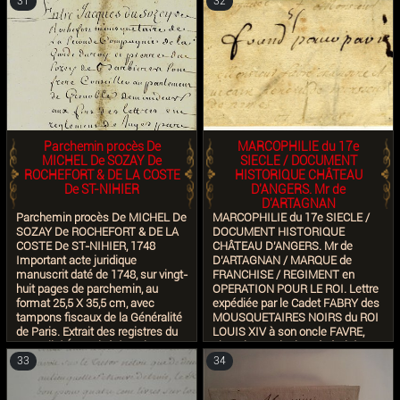
Mousquetaires de J. H. de
DUMAS (CHARLES DE BATZ,
31
32
Troisville (ou Treville) dont le père
MORT AU SIEGE DE
fut immortalisé dans cette même
MAASTRICHT EN 1673) A Paris
charge par Alexandre Dumas
21 avril 1701
dans les Trois Mousquetaires.
Parchemin procès De
MARCOPHILIE du 17e
MICHEL De SOZAY De
SIECLE / DOCUMENT
ROCHEFORT & DE LA COSTE
HISTORIQUE CHÂTEAU
De ST-NIHIER
D'ANGERS. Mr de
D'ARTAGNAN
Parchemin procès De MICHEL De
MARCOPHILIE du 17e SIECLE /
SOZAY De ROCHEFORT & DE LA
DOCUMENT HISTORIQUE
COSTE De ST-NIHIER, 1748
CHÂTEAU D'ANGERS. Mr de
Important acte juridique
D'ARTAGNAN / MARQUE de
manuscrit daté de 1748, sur vingt-
FRANCHISE / REGIMENT en
huit pages de parchemin, au
OPERATION POUR LE ROI. Lettre
format 25,5 X 35,5 cm, avec
expédiée par le Cadet FABRY des
tampons fiscaux de la Généralité
MOUSQUETAIRES NOIRS du ROI
de Paris. Extrait des registres du
LOUIS XIV à son oncle FAVRE,
Conseil d'État Privé du Roi.
chanoine et vicaire général de
Procédure entre Jacques DU
Monsieur de NIMES.
33
34
SOZEY De ROCHEFORT,
Correspondance au sujet du choix
mousquetaire de la seconde
du Roi de Mr D'ARTAGNAN pour