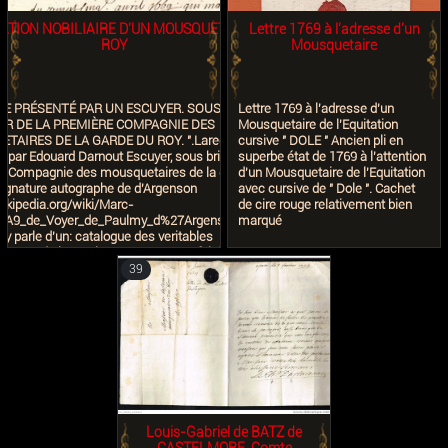
ATION NOBILIAIRE D'UN MOUSQUETAIRE DU
Lettre 1769 à l'adresse d'un
ROY
Mousquetaire
E PRÉSENTÉ PAR UN ESCUYER. SOUS
Lettre 1769 à l'adresse d'un
ER DE LA PREMIÈRE COMPAGNIE DES
Mousquetaire de l'Equitation
TAIRES DE LA GARDE DU ROY. ".Larequest
cursive " DOLE " Ancien pli en
 par Edouard Darnout Escuyer, sous brigadier de
superbe état de 1769 à l'attention
er Compagnie des mousquetaires de la garde du
d'un Mousquetaire de l'Equitation
' Signature autographe de d'Argenson
avec cursive de " Dole ". Cachet
.wikipedia.org/wiki/Marc-
de cire rouge relativement bien
A9_de_Voyer_de_Paulmy_d%27Argenson_(1652-
marqué
 y parle d'un: catalogue des veritables
mmes de la province.... Document fait à Paris le 5
 Annoté en marge: "pièce unique" Grand
39
en papier vélin plié en deux . 33.5x22 cm plis et
erso vierge.
Louis-Gabriel de BATZ de