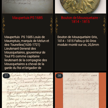
Grenoble, fils de François, a
anniversaire de l'événement et le
épousé en 1739 à Grenoble
racontant par le Menu. > Lettre /
Françoise Angélique De MICHEL
Facture du 17 MAI 1961 de Jean
DU SOZEY. Cf: Geneanet et AD
POTHION, célèbre expert "LA
Isère. A étudier. Archives
POSTE AUX LETTRES" vendeur
Maupertuis PS 1685
Bouton de Mousquetaire -
familiales.
de ce pli à l'alors président du
1814 - 1815
club philatélique d'ANGERS.
Maupertuis PS 1685 Louis de
Bouton de Mousquetaire Gris,
Maureptuis, marquis de Melun et
1814 - 1815 Fallou p 66 Gros
des Tounelles(1635-1721)
module monté sur os, 26,5mm
Lieutenant General des
Mousquetaires, gouverneur de
Toul PS comme capitaine
lieutenant de la compagnie des
Mousquetaires a cheval de la
garde du Roi et brigadier de
cavallerie, Paris, 16 janvier 1685,
1/2 p. in-4
37
38