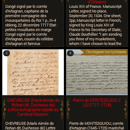
d'Orleans)
Congé signé par le comte
Louis XIII of France. Manuscript
d'Artagnan, capitaine de la
Letter, signed No place,
première compagnie des
September 20, 1634. One sheet,
mousquetaires du Roi 1 p., In-4
2pp, Manuscript letter in French,
oblong, 22 décembre 1717 Etat :
signed by King Louis XIII of
petites mouillures en marge
France to his Secretary of State,
Congé signé par le comte
Claude Bouthillier: "I am sending
d’Artagnan, cousin du célèbre
you three of my musketeers,
d’Artagnan et fameux
whom I have chosen to lead the
mousquetaire lui-même, signé «
companies at Philipsbourg...You
Последние поступления
Artaignan ». « Le comte
can present them to my Cousin
3
4
d’artaignan capitaine lieutenant
the Cardinal Richelieu. Speak to
de la première compagnie des
Messieurs de Bulion and Boutilier
mousquetaires à cheval de la
about giving '2 montres' to the
garde du Roy, et lieutenant général
Scotch Guard, which are due to
des armées de sa majesté,
them from last year, which is only
Certifions que le sieur de Viéville a
just and right. Assure my Cousin
très bien servi dans ladite
the Cardinal Richelieu of the
compagnie pendant deux ans et
continuation of the great affection
demi – Et sa majesté ayant eu la
I feel for him...(P.S) Send me
bonté de luy accorder l’agrément
news of Brussels and Breda when
CHEVREUSE (Marie Aimée de
Pierre de MONTESQUIOU 2
pour une compagnie de cavallerie
there is any." Creasing from old
Rohan dit, Duchesse de)
LS (1717-1718)
dans le régiment d’Hendicourt,
folds; scattered ink stains,
Lettre autographe signée au
nous luy avons fait expédier son
remnants of wax seals; window-
Cardinal Mazarin.
congé ». Avec cachet de cire aux
mounted to sheet, housed in
armes du comte d'Artagnan
brown straight-grain morocco
CHEVREUSE (Marie Aimée de
Pierre de MONTESQUIOU, comte
comte d'Artagnan (1651/1729)
folder, stamped in gilt, extremities
Rohan dit, Duchesse de) Lettre
d’Artagnan (1645-1725) maréchal