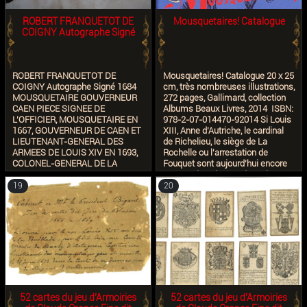
всю жизнь мою я останусь
Вашим смиреннейшим и
ROBERT FRANQUETOT DE
Mousquetaires! Catalogue
послушнейшим слугою.
COIGNY Autographe Signé
Д'Артаньян"
ROBERT FRANQUETOT DE
Mousquetaires! Catalogue 20 x 25
COIGNY Autographe Signé 1684
cm, très nombreuses illustrations,
MOUSQUETAIRE GOUVERNEUR
272 pages, Gallimard, collection
CAEN PIECE SIGNEE DE
Albums Beaux Livres, 2014 ISBN:
L'OFFICIER, MOUSQUETAIRE EN
978-2-07-014470-92014 Si Louis
1667, GOUVERNEUR DE CAEN ET
XIII, Anne d'Autriche, le cardinal
LIEUTENANT-GENERAL DES
de Richelieu, le siège de La
ARMEES DE LOUIS XIV EN 1693,
Rochelle ou l'arrestation de
COLONEL-GENERAL DE LA
Fouquet sont aujourd'hui encore
CAVALERIE, PARTICIPA A LA
connus dans le monde entier,
GUERRE DE SUCCESSION
c'est d'abord grâce au génie de
19
20
D'ESPAGNE LORS DE LAQUELLE
romancier d'Alexandre Dumas qui
IL MOURUT, FUT LE PERE DU
a élevé ces personnages et ces
FUTUR MARECHAL DE FRANCE...
moments de l'histoire de France
ROBERT JEAN ANTOINE
au rang de mythes planétaires.
FRANQUETOT COMTE DE
Objet de toutes sortes
COIGNY (1652-1704) PIECE
d'interprétations et d'adaptations,
DATEE DU 14 SEPTEMBRE 1684
littéraires, théâtrales, ludiques ou
SITUEE "AU CAMP DE DENS"
cinématographiques, l'épopée
COMME "COLONEL DU
des mousquetaires est pourtant,
REGIMENT ROYAL ESTRANGER
avant tout, historique. Du corps
52 cartes du jeu d’Armoiries
52 cartes du jeu d’Armoiries
DE CAVALLERIE ET
des mousquetaires du roi Louis