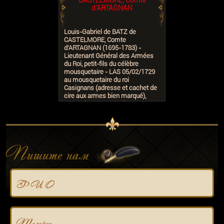
CASTELMORE, Comte
d'ARTAGNAN
Louis-Gabriel de BATZ de
CASTELMORE, Comte
d'ARTAGNAN (1695-1783) -
Lieutenant Général des Armées
du Roi, petit-fils du célèbre
mousquetaire - LAS 05/02/1729
au mousquetaire du roi
Casignans (adresse et cachet de
cire aux armes bien marqué),
remerciements pour la
compassion de son
correspondant dans la
douloureuse perte qu'il vient de
faire. 1p. in-4. TB.
Пишите нам
Ф И О
Телефон