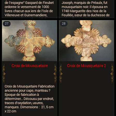
de l'espagne" Gaspard de Fieubet
Joseph, marquis de Préaulx, fut
ordonne le versement de 1000
mousquetaire noir. Il épousa en
livres chacun aux iers de l'Isle de
1748 Marguerite des Nos de la
Villeneuve et Guinemandiere,
Feuillée, sœur de la duchesse de
mousquetaires a cheval de la
Saint-Aignan, puis en 1755
garde du roi. Cette gratification
Catherine-Jeanne du Tertre de
27
28
est donnee "en consideration de
Sancé (fille unique du marquis de
lrur bons services et pour leur
Sancé) qui lui apporta le château
donner moyen de continuer".
de Mortiercrolles en Mayenne.
Peut-etre pour avoirbien rosse les
gardes du Cardinal. Le document
est exponee a exibition
"Mousquetaires!" a Paris 4-
7/2014 "Mousquetaires!"
Catalogue, p.66
Croix de Mousquetaire
Croix de Mousquetaire 2
Croix de Mousquetaire Fabrication
ancienne pour cape, manteau ?
Epoque de fabrication à
déterminer... Décousu par endroit,
traces d’oxydation, usures,
manques. Dimensions : 21, 5 cm
x 22 cm