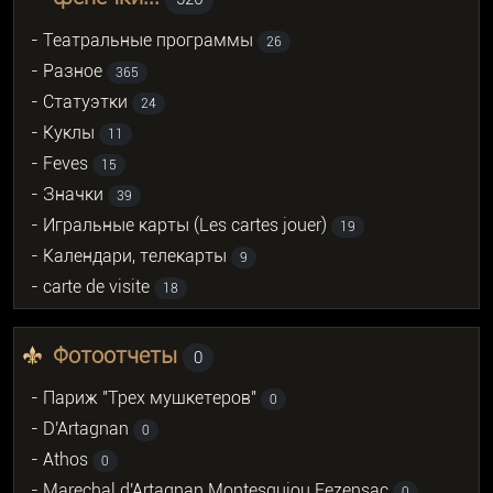
- Театральные программы
26
- Разное
365
- Статуэтки
24
- Куклы
11
- Feves
15
- Значки
39
- Игральные карты (Les cartes jouer)
19
- Календари, телекарты
9
- carte de visite
18
Фотоотчеты
0
- Париж "Трех мушкетеров"
0
- D'Artagnan
0
- Athos
0
- Marechal d'Artagnan Montesquiou Fezensac
0