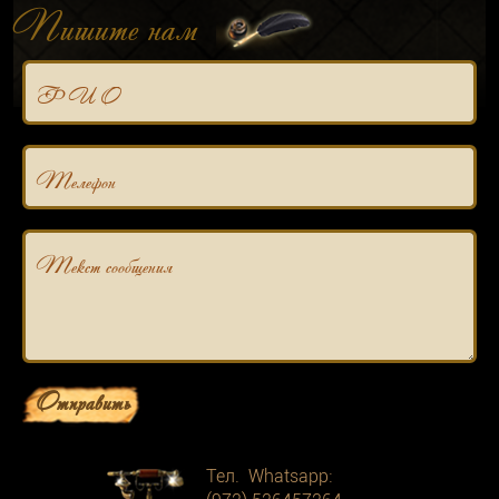
Пишите нам
Ф И О
Телефон
Текст сообщения
Отправить
Тел. Whatsapp: