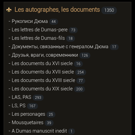
Les autographes, les documents
1350
- Рукописи Дюма
44
- Les lettres de Dumas-pere
73
- Les lettres de Dumas-fils
18
- Документы, связанные с генералом Дюма
17
- Друзья, враги, современники
126
- Les documents du XVI siecle
16
- Les documents du XVII siecle
254
- Les documents du XVIII siecle
77
- Les documents du XIX siecle
200
- LAS, PAS
293
- LS, PS
167
- Les personages
25
- Mousquetaires
39
- A.Dumas manuscrit inedit
1