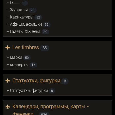
- О .......
1
- Журналы
73
- Карикатуры
32
- Афиши, афишки
36
- Газеты XIX века
30
Les timbres
65
- марки
50
- конверты
15
Статуэтки, фигурки
8
- Статуэтки, фигурки
8
Календари, программы, карты -
фенечки...
526