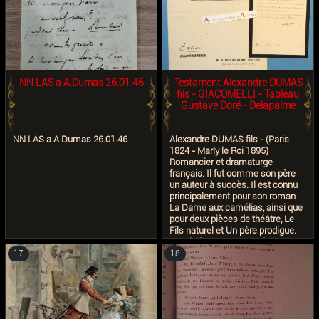
retire de la vie publique après les
alongside Auguste Maquet. Both
Journées de Juillet 1830. Il publie
plays were highly popular on
de 1861 à 1864 ses Mémoires
Parisian stages, with excerpts
avec sa correspondance en
regularly published in Dumas’s
quinze volumes.
own literary journals, such as Le
Mousquetaire.
NN LAS a A.Dumas 26.01.46
Testament Alexandre DUMAS
fils - GIACOMELLI - Tableau
Gustave Doré - Delapalme
NN LAS a A.Dumas 26.01.46
Alexandre DUMAS fils - (Paris
1824 - Marly le Roi 1895)
Romancier et dramaturge
français. Il fut comme son père
un auteur à succès. Il est connu
principalement pour son roman
La Dame aux camélias, ainsi que
pour deux pièces de théâtre, Le
Fils naturel et Un père prodigue.
Extrait d'un testament d'A. Dumas
fils - Exemplaire de GIACOMELLI
17
18
(très probablement le graveur et
illustrateur Hector G.) 2p in-4 -
(22x30cm env) Dans ce
testament établi le 30 novembre
1895, figure notamment en page