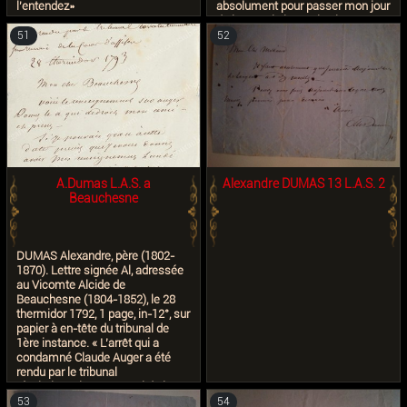
l'entendez»
absolument pour passer mon jour
de l'an. Mais le 15 si cela vous
gêne je ne vous demanderai plus
51
52
d'argent du tout [...] Ce faisant
vous aurez accompli le précepte
divin qui dit "aidez-vous les uns
les autres" et vous m'aurez
vraiment rendu un réel service."
Plusieurs reçus et lettres
concernant des transactions
financières.
A.Dumas L.A.S. a
Alexandre DUMAS 13 L.A.S. 2
Beauchesne
DUMAS Alexandre, père (1802-
1870). Lettre signée Al, adressée
au Vicomte Alcide de
Beauchesne (1804-1852), le 28
thermidor 1792, 1 page, in-12°, sur
papier à en-tête du tribunal de
1ère instance. « L’arrêt qui a
condamné Claude Auger a été
rendu par le tribunal
révolutionnaire par renvoi de la
cour d’assises. 28 thermidor
53
54