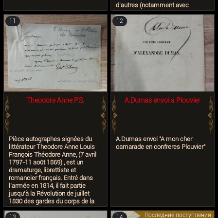
un homme qui veut aimer
d'autres (notamment avec
(pardonnez moi cette
Eugène Labiche), de nombreuses
supposition) vous vous trompez.
comédies. Il a également dirigé le
11
12
Allons tout de suite au but [...].
théâtre du Vaudeville.
Êtes-vous un homme qui voulez
vous amuser d'une femme isolée,
non, vous êtes loyal j'en suis
convaincue [...]. Êtes-vous un
homme [...] qui a des intentions
sérieuses, non, n'est-ce-pas,
quand bien même vous en auriez
il faudrait n'y plus songer, car
toute liaison autre qu'une bonne
Theodore Anne P.S.
A.Dumas envoi a Plouvier
amitié est entre nous impossible
[...]".
Pièce autographes signées du
A.Dumas envoi "A mon cher
littérateur Theodore Anne Louis
camarade en confreres Plouvier"
François Théodore Anne, (7 avril
1797-11 août 1869) , est un
dramaturge, librettiste et
romancier français. Entré dans
l’armée en 1814, il fait partie
jusqu’à la Révolution de juillet
1830 des gardes du corps de la
compagnie de Noailles puis,
Последние поступления
На продажу
fidèle aux Bourbons,
13
14