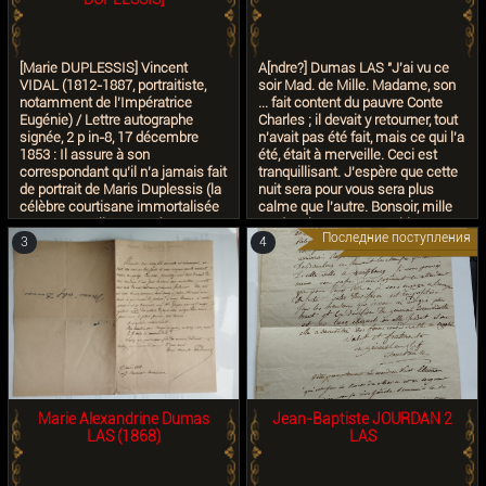
[Marie DUPLESSIS] Vincent
A[ndre?] Dumas LAS "J'ai vu ce
VIDAL (1812-1887, portraitiste,
soir Mad. de Mille. Madame, son
notamment de l’Impératrice
... fait content du pauvre Conte
Eugénie) / Lettre autographe
Charles ; il devait y retourner, tout
signée, 2 p in-8, 17 décembre
n'avait pas été fait, mais ce qui l'a
1853 : Il assure à son
été, était à merveille. Ceci est
correspondant qu’il n’a jamais fait
tranquillisant. J'espère que cette
de portrait de Maris Duplessis (la
nuit sera pour vous sera plus
célèbre courtisane immortalisée
calme que l'autre. Bonsoir, mille
par Dumas Fils, morte à 23 ans
tendres hommages .... bientôt.
Последние поступления
На продажу
de la phtisie), « J’ai fait une
Mardi soir. A.Dumas Demain sera
3
4
fantaisie qui lui ressemblait et
un trist anniversaire pour moi."
bien par hasard, car je ne l’ai
jamais vue – cette fantaisie fut
trouvée chez elle à sa mort je ne
sais comment, de là l’opinion que
j’avais fait son portrait », « Cette
fantaisie a été publiée par Jannin
sous le titre de « L’Amour de Soi-
même" et Jannin a cédé son
fonds à Bulot je crois, c’est donc
Marie Alexandrine Dumas
Jean-Baptiste JOURDAN 2
chez ce dernier que tu trouveras
LAS (1868)
LAS
la lithographie » (il s’agit de
l’éditeur lithographe Henri Jannin),
« Ceci fait bien la vingtième fois