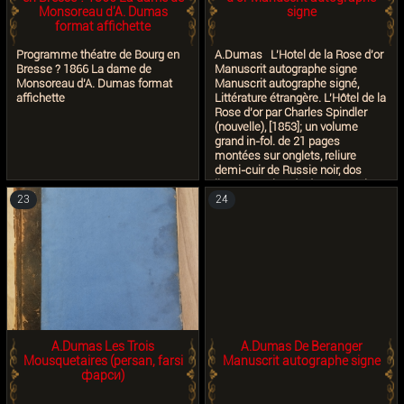
Cuisine. L’auberge sera le cadre
Monsoreau d'A. Dumas
signe
de l’arrestation d’Andréa
format affichette
Cavalcanti dans le Comte de
Monte Cristo en 1846. Dans le
Programme théatre de Bourg en
A.Dumas L'Hotel de la Rose d'or
Bibliothèque Guy Bigorie
Bresse ? 1866 La dame de
Manuscrit autographe signe
Monsoreau d'A. Dumas format
Manuscrit autographe signé,
affichette
Littérature étrangère. L'Hôtel de la
Rose d'or par Charles Spindler
(nouvelle), [1853]; un volume
grand in-fol. de 21 pages
montées sur onglets, reliure
demi-cuir de Russie noir, dos
lisse avec titre doré. Manuscrit
complet de cette traduction d'une
23
24
nouvelle de l'écrivain allemand
Karl Spindler (1796-1855) publiée
dans le journal Le Mousquetaire
des 20, 21 et 22 décembre 1853
(nos 31 à 33), sous la rubrique
«Littérature étrangère». La
nouvelle, écrite en 1832, relate les
malheurs survenus à une famille
d'aubergistes de Nuremberg, dont
la descente aux enfers,
A.Dumas Les Trois
A.Dumas De Beranger
commencée par des dettes, se
Mousquetaires (persan, farsi
Manuscrit autographe signe
poursuit inexorablement:
фарси)
mauvaise santé, accidents,
enfant illégitime, suicide... Le