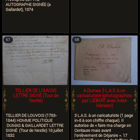
AUTOGRAPHE SIGNÉE (a
Gallardet), 1874
67
68
TELLIER DE LOUVOIS
A.Dumas 3 L.A.S. à un
LETTRE SIGNÉ (Tour de
caricaturiste (photographies
Nestle)
par LIÉBERT avec Adah
Menken)
TELLIER DE LOUVOIS (1783-
3 L.A.S. à un caricaturiste (1 page
1844) HOMME POLITIQUE
in-8 à son chiffre chaque). Il
DUMAS & GAILLARDET LETTRE
autorise de « faire ma charge en
SIGNÉ (Tour de Nestle) 18 juillet
Centaure mais avant
1832
l’enlèvement de Déjanire ». 17