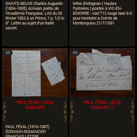
Dumas
SAINTE-BEUVE Charles Augustin
lettre d'Artagnan ( Hautes
(1804-1869), écrivain, poète, de
Pyrénées ) postée à VIC-EN-
l'Académie Française. LAS du 20
BIGORRE - cad T12 rouge taxe 8 d
février 1862 à un Prince, 1 p. 1/2 in
pour Montoire a Comte de
8°. Lettre au sujet d'un traité
Montesquiou 21/7/1831
secret.
65
66
PAUL FÉVAL LAS (a
PAUL FÉVAL LAS (a
Gallardet)
Gallardet) 2
PAUL FÉVAL (1816-1887)
ÉCRIVAIN ROMANCIER
FRANÇAIS LETTRE