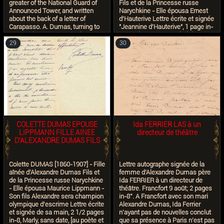
greater of the National Guard of
Fils et de la Princesse russe
Announced Tower, and written
Narychkine - Elle épousa Ernest
about the back of a letter of
d'Hauterive Lettre écrite et signée
Carapasso. A. Dumas, turning to
"Jeannine d'Hauterive", 1 page in-
Cesaro the Carapasso written
8, enveloppe conservée jointe,
document, informs of him with
Marly-le-Roi, 9 octobre 1890
29
30
own hand the availability of a
(cachet postal), à Edmond
schooner for the troops. The letter,
COTTINET [Poète et auteur
of great rareness, also for the
dramatique / 1824-1895] "Bien
historical content, Neapolitan
bien touchée de votre affectueux
patriot comes from a rich
souvenir" - En bas de page,
correspondence completely
Edmond Cottinet a noté : "Ecrite le
addressed to Angelo Cesaro.
jour même de son mariage, en
They not all perhaps know that A.
échange d'une dépêche de St
Dumas father, when volunteer
Raphaël"
was being in wandering Italy,
COLETTE DUMAS EPOUSE
Ida FERRIER LAS à un
announced to the enterprise of
LIPPMANN FILLE AINEE
directeur de théâtre
thousand of Garibaldi and was
D'ALEXANDRE DUMAS FILS
also appointed a sergeant of the
cultural properties to Naples after
the rejoining of the Garibaldian
Colette DUMAS [1860-1907] - Fille
Lettre autographe signée de la
troops. The dimensions of the
aînée d'Alexandre Dumas Fils et
femme d’Alexandre Dumas père
sheet are 20,5 x 26, the half folded
de la Princesse russe Narychkine
Ida FERRIER à un directeur de
about which it writes Dumas
- Elle épousa Maurice Lippmann -
théâtre. Francfort 9 août; 2 pages
measures 20,5 cm. x 13 In the
Son fils Alexandre sera champion
in-8°. A Francfort avec son mari
State lottery a rare original
olympique d'escrime Lettre écrite
Alexandre Dumas, Ida Ferrier
photography is included to the
et signée de sa main, 2 1/2 pages
n’ayant pas de nouvelles conclut
albumin formed "papers de visits"
in-8, Marly, sans date, [au poète et
que sa présence à Paris n’est pas