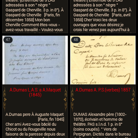
théâtre. {Ensemble de 3 LAS
théâtre.{ Ensemble de 3 LAS
J’atteste … (1) L’auteur ayant cru
adressées à son '' nègre ''
adressées à son '' nègre ''
reconnaître une faute de français
Gaspard de Cherville. 3 p. in 8°}. À
Gaspard de Cherville. 3 p. in 8°}. À
dans une des pensées de Mr
Gaspard de Cherville [Paris, fin
Gaspard de Cherville [Paris, avril
Gonzalès, n’a pas voulu demeurer
décembre 1858] Mon bon
1858] Cher Voici les deux
en arrière et s’est permis de la lui
Cherville Comment êtes-vous -
ouvrages que vous désirez je
rendre.
avez-vous travaillé - Voulez-vous
crois Ne venez pas aujourd’hui à
ne venir que lundi. Il y a congé
Paris. Je profite du rayon de soleil
chez Mr Lahure au journal pour
pour aller aux alouettes. Venez
47
48
tous de la noël à dimanche de
demain ou après demain - Car je
sorte que nous ne pourrons
n’aurai fini qu’après demain.
toucher que lundi. Un petit coup
Prenez garde à Stop. À vous
de collier trente page de votre
Alex Dumas.
écriture qui en feraient 20 des
miennes et nous toucherons lundi
chacun cinq cents francs. À vous
Alex. Dumas
A.Dumas L.A.S. a A.Maquet
A.Dumas A. P.S.(verbes) 1857
(1845)
A.Dumas pere À Auguste Maquet
DUMAS Alexandre père (1802-
[Paris, fin 1845]
1870), écrivain et homme de
Cher ami Avez-vous bâclé du
théâtre. PAS s.l.n.d. 1 p. in 8°
Chicot ou du Rougeville nous
(coins coupés). '' Vers de
faisons de la paresse depuis deux
Perpignan. Dictés dans le bureau