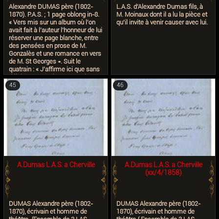
Alexandre DUMAS père (1802-
L.A.S. d’Alexandre Dumas fils, à
1870). P.A.S. ; 1 page oblong in-8.
M. Moinaux dont il a lu la pièce et
« Vers mis sur un album où l’on
qu’il invite à venir causer avec lui.
avait fait à l’auteur l’honneur de lui
réserver une page blanche, entre
des pensées en prose de M.
Gonzalès et une romance en vers
de M. St Georges ». Suit le
quatrain : « J’affirme ici que sans
délais L’auteur de ce quatrain se
couperait la gorge S’il eut
45
46
commis la prose à Monsieur
Gonzalès Ou les vers de Monsieur
St Georges »… Vers mis sur un
album où l’on avait fait à l’honneur
de lui réserver une page blanche,
entre les V ers près avoir lu des
Pensées en prose de Mr
Gonzalès et une romance en vers
de Mr St-Georges J’affirme ici
que sans délais L’auteur de ce
A.Dumas L.A.S. a Cherville
A.Dumas L.A.S. a Cherville
quatrain se couperait la gorge, S’il
(xx/4/1858)
eût commis la prose à (1)
monsieur Gonzalès Ou les
vers de monsieurr St-Georges.
Alex Dumas. Copie : Auckland
DUMAS Alexandre père (1802-
DUMAS Alexandre père (1802-
Public Library (XIX) : « Après avoir
1870), écrivain et homme de
1870), écrivain et homme de
lu des pensées en prose … » /