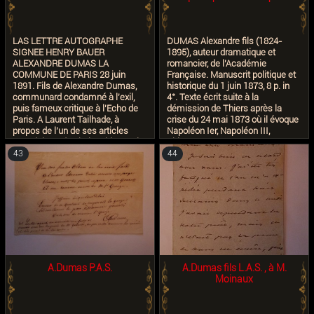
que je plante dans votre cerveau
de venir au mois d’avril à Naples
sera tombée en bonne terre et
LAS LETTRE AUTOGRAPHE
DUMAS Alexandre fils (1824-
germera – jamais je n’aurais fait
SIGNEE HENRY BAUER
1895), auteur dramatique et
mon métier de cicérone avc tant
ALEXANDRE DUMAS LA
romancier, de l'Académie
de joie. Savez-vous l’heure qu’il
COMMUNE DE PARIS 28 juin
Française. Manuscrit politique et
est – 3 heures du matin – Aussi
1891. Fils de Alexandre Dumas,
historique du 1 juin 1873, 8 p. in
je cesse de vous écrire encore
communard condamné à l'exil,
4°. Texte écrit suite à la
moins parce qu’il est trois heures
puis fameux critique à l'Echo de
démission de Thiers après la
du matin que parce que je n’ai
Paris. A Laurent Tailhade, à
crise du 24 mai 1873 où il évoque
plus de place – décidément je
propos de l'un de ses articles
Napoléon Ier, Napoléon III,
vous aime mieux que vous ne
scandaleux, des haissables petits
Thiers,...
m’aimez puisque / verticalement
bourgeois, de la société, de la
43
44
dans la marge:/ mon papier est
raillerie de Tailhade, etc... Belle
trop petit et que le vôtre a été trop
lettre. Bon état.
grand. Tous les respects du
cœur Alex. Dumas. Autographe :
collection David Rats. - Librairie À
Saint Benoît des Près, n°100,
septembre 2007, 4 pages in-12
sur papier bleu.
A.Dumas P.A.S.
A.Dumas fils L.A.S. , à M.
Moinaux