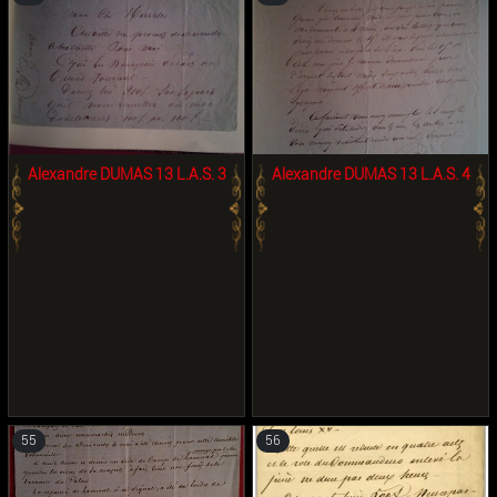
1793. Mon cher Beauchesne,
Voici le renseignement sur Auger.
Donnez-le à qui de droit mon ami
… Si je pouvais grâce à cette date
précise que je vous donne avoir
mes renseignements lundi au lieu
de mardi cela me rendrait bien
service. A vous. Al ».
Alexandre DUMAS 13 L.A.S. 3
Alexandre DUMAS 13 L.A.S. 4
55
56