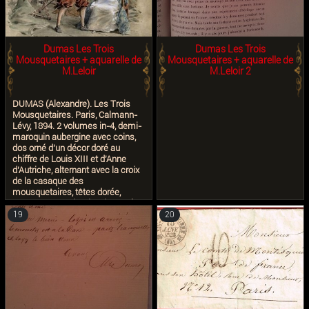
2 le fait que A. Dumas fils laisse à
son " Cher Giacomelli le Tête
d'homme de G. Doré "
Dumas Les Trois
Dumas Les Trois
Mousquetaires + aquarelle de
Mousquetaires + aquarelle de
M.Leloir
M.Leloir 2
DUMAS (Alexandre). Les Trois
Mousquetaires. Paris, Calmann-
Lévy, 1894. 2 volumes in-4, demi-
maroquin aubergine avec coins,
dos orné d'un décor doré au
chiffre de Louis XIII et d'Anne
d'Autriche, alternant avec la croix
de la casaque des
mousquetaires, têtes dorée,
couvertures et dos (V. Champs).
Ouvrage illustré de 250
19
20
compositions de Maurice Leloir
gravées sur bois par J. Huyot. Un
des 100 exemplaires sur chine
contenant une suite sur chine,
celui-ci non numéroté, imprimé
pour l'éditeur Calmann-Lévy. Le
tome II comporte huit pages
d'essai sur chine reliées in fine,