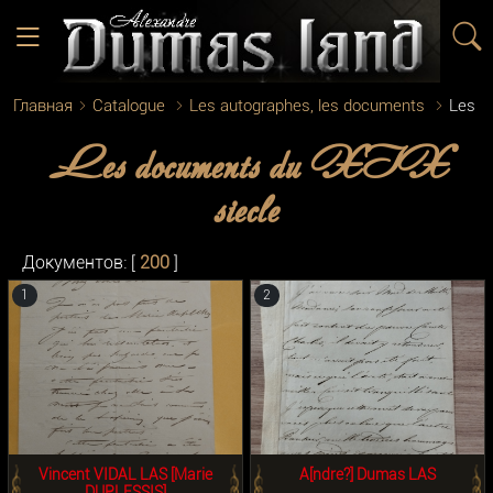
Главная
Catalogue
Les autographes, les documents
Les d
Les documents du XIX
siecle
Документов: [
200
]
1
2
Vincent VIDAL LAS [Marie
A[ndre?] Dumas LAS
DUPLESSIS]