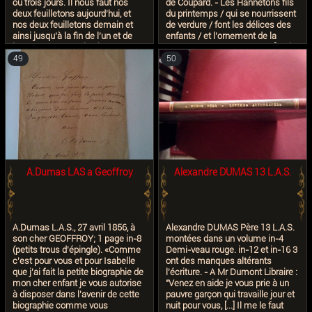
ou trois jours. Il nous faut nos
de Coupard. - Les Hannetons fils
deux feuilletons aujourd’hui, et
du printemps / qui se nourrissent
nos deux feuilletons demain et
de verdure / font les délices des
ainsi jusqu’à la fin de l’un et de
enfants / et l'ornement de la
l’autre. Remettez la chose au
nature ''. [Paris,
porteur. Je vous vois ce matin
1857] Vers de Perpignan Dictés
49
50
n’est-ce pas À vous Alex
dans le bureau de Coupart - Les
Dumas.
hannetons fils du printemps Qui
se nourrissent de verdure Font
les délices des enfants Et
l’ornement de la nature Alex
Dumas. Perpignan fuit.
A.Dumas LAS a Geoffroy
Alexandre DUMAS 13 L.A.S.
A.Dumas L.A.S., 27 avril 1856, à
Alexandre DUMAS Père 13 L.A.S.
son cher GEOFFROY; 1 page in-8
montées dans un volume in-4
(petits trous d'épingle). «Comme
Demi-veau rouge. in-12 et in-16 3
c'est pour vous et pour Isabelle
ont des manques altérants
que j'ai fait la petite biographie de
l'écriture. - A Mr Dumont Libraire :
mon cher enfant je vous autorise
"Venez en aide je vous prie à un
à disposer dans l'avenir de cette
pauvre garçon qui travaille jour et
biographie comme vous
nuit pour vous, [...] Il me le faut