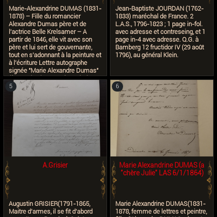
qu’on me demande le portrait de
Marie-Alexandrine DUMAS (1831-
Jean-Baptiste JOURDAN (1762-
cette célèbre coquine » (NB :
1878) – Fille du romancier
1833) maréchal de France. 2
C’est Dumas Fils, dans sa «
Alexandre Dumas père et de
L.A.S., 1796-1823 ; 1 page in-fol.
Dame aux Camélias », qui évoque
l’actrice Belle Krelsamer – A
avec adresse et contreseing, et 1
un portrait de son héroïne par
partir de 1846, elle vit avec son
page in-4 avec adresse. Q.G. à
Vidal, affirmant qu’il fut « le seul
père et lui sert de gouvernante,
Bamberg 12 fructidor IV (29 août
homme dont le crayon parait la
tout en s’adonnant à la peinture et
1796), au général Klein.
reproduire », et dans une lettre
à l’écriture Lettre autographe
vendue chez Pierre Bergé en
signée "Marie Alexandre Dumas"
2017, Dumas Fils parle de ce
(forme de signature à partir de
fameux portrait, disant que Vidal
son installation avec son père), 1
5
6
lui avait reproché cette invention)
p in-8 (11 x 17 cm), Paris (107
boulevard Malesherbes où elle
vivait avec son père), 17 août
1868 "Vous avez été aimable et
charmant, en vérité cela vous est
bien facile si nous croyons que le
naturel revient au galop. Ceci
posé, permettez-moi tout d’abord
de vous remercier d’une foule de
choses sous entendues, que
A.Grisier
Marie Alexandrine DUMAS (a
votre cœur aidé de votre tact vous
"chère Julie" LAS 6/1/1864)
expliquera facilement. Mon père
est ravi de vous parce que vous
savez à point être ravi de lui ;
merci, à qui revient la palme ? à
Augustin GRISIER(1791-1865,
Marie Alexandrine DUMAS(1831-
vous Monsieur, à votre excellent
Maitre d'armes, il se fit d'abord
1878, femme de lettres et peintre,