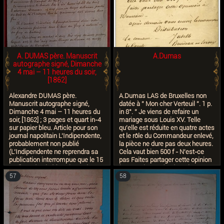
A. DUMAS père. Manuscrit
A.Dumas
autographe signé, Dimanche
4 mai – 11 heures du soir,
[1862]
Alexandre DUMAS père.
A.Dumas LAS de Bruxelles non
Manuscrit autographe signé,
datée à '' Mon cher Verteuil ''. 1 p.
Dimanche 4 mai – 11 heures du
in 8°. '' Je viens de refaire un
soir, [1862] ; 3 pages et quart in-4
mariage sous Louis XV. Telle
sur papier bleu. Article pour son
qu'elle est réduite en quatre actes
journal napolitain L’Indipendente,
et le rôle du Commandeur enlevé,
probablement non publié
la pièce ne dure pas deux heures.
(L’Indipendente ne reprendra sa
Cela vaut bien 500 f - N'est-ce
publication interrompue que le 15
pas Faites partager cette opinion
mai), ou destiné à un journal
à Mounaire. Après demain vous
français. Dumas, enthousiaste,
recevrez le manuscrit ... ''. Suit la
57
58
décrit un magnifique spectacle
distribution de 5 rôles.
naval, donné pour le Roi Victor-
Emmanuele et le peuple, censé
reproduire un véritable combat
naval. La Baie de Naples vient
d’être témoin d’un magnifique