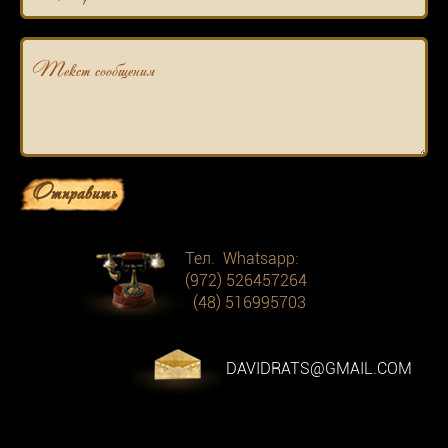
Текст сообщения
Отправить
Тел. Whatsapp:
(972) 526457264
(48) 516995703
DAVIDRATS@GMAIL.COM