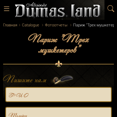
Главная
Catalogue
Фотоотчеты
Париж "Трех мушкетеро
Париж "Трех
мушкетеров"
Пишите нам
Ф И О
Телефон