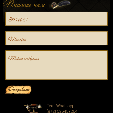
Пишите нам
Ф И О
Телефон
Текст сообщения
Отправить
Тел. Whatsapp:
(972) 526457264