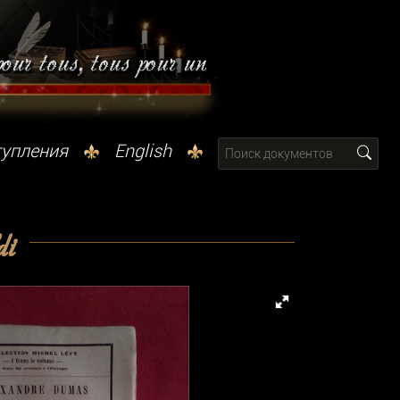
тупления
English
di