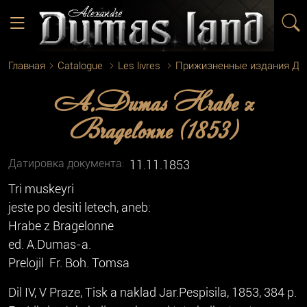
Главная
Catalogue
Les livres
Прижизненные издания Д
A.Dumas Hrabe z
Bragelonne (1853)
Датировка документа:
11.11.1853
Tri muskeyri
jeste po desiti letech, aneb:
Hrabe z Bragelonne
ed. A.Dumas-a.
Prelojil Fr. Boh. Tomsa
Dil IV, V Praze, Tisk a naklad Jar.Pespisila, 1853, 384 p.