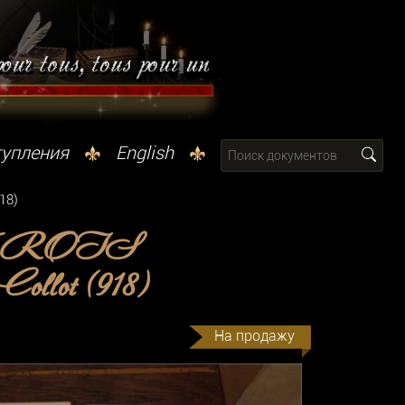
тупления
English
18)
 TROIS
t (918)
На продажу