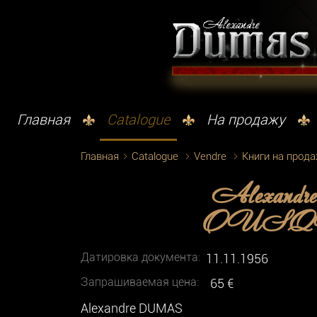
Главная
Catalogue
На продажу
Главная
Catalogue
Vendre
Книги на прод
Alexa
OUSQUE
Датировка документа:
11.11.1956
Запрашиваемая цена:
65 €
Alexandre DUMAS