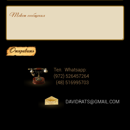
Текст сообщения
Отправить
Тел. Whatsapp:
(972) 526457264
(48) 516995703
DAVIDRATS@GMAIL.COM